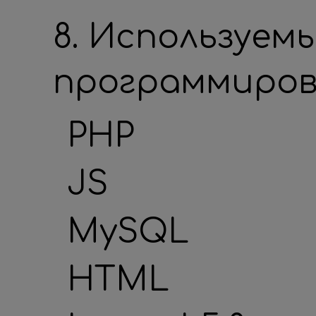
8. Используем
программиров
PHP
JS
MySQL
HTML