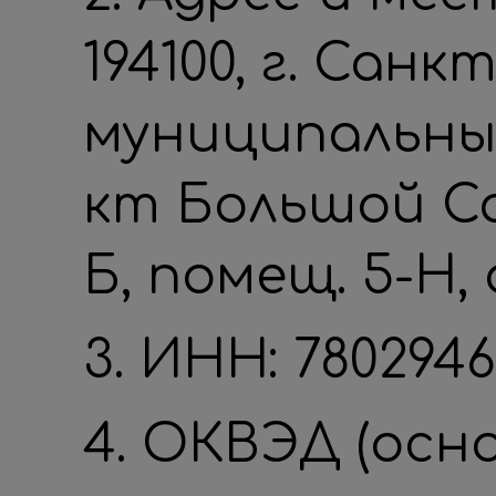
194100, г. Санк
муниципальный
кт Большой Са
Б, помещ. 5-Н,
3. ИНН: 780294
4. ОКВЭД (осно