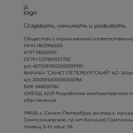
Создавать, нанимать и развивать.
Общество с ограниченной ответственно
ИНН 7802946500
КПП 780201001
ОГРН 1237800127730
р/с 40702810032000019981
ФИЛИАЛ "САНКТ-ПЕТЕРБУРГСКИЙ" АО "АЛЬ
к/с 30101810600000000786
БИК 044030786
ОКВЭД: 62.01 Разработка компьютерного 
обеспечения
194100, г. Санкт-Петербург, вн.тер.г. муни
Сампсониевское, пр-кт Большой Сампсониев
помещ. 5-Н, офис 2А