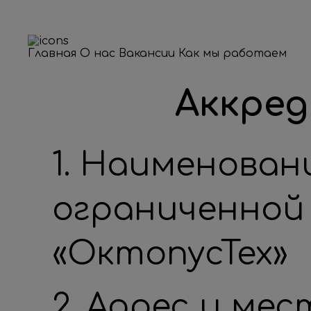
Главная
О нас
Вакансии
Как мы работаем
Аккре
1. Наименован
ограниченно
«ОктопусТех»
2. Адрес и ме