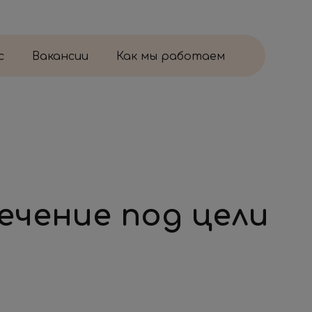
с
Вакансии
Как мы работаем
чение под цели