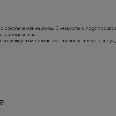
!
 обеспечения на заказ. С легкостью подстраива
 взаимодействия.
нии между талантливыми специалистами и ведущи
е