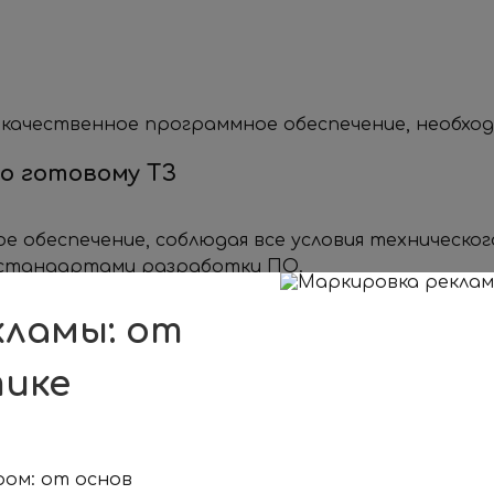
качественное программное обеспечение, необход
о готовому ТЗ
обеспечение, соблюдая все условия технического
 стандартами разработки ПО.
кламы: от
тике
ое задание, понятное вам и разработчикам, по 
аммного обеспечения.
ом: от основ