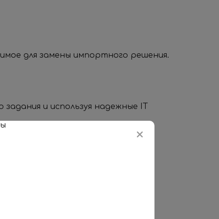
имое для замены импортного решения.
 задания и используя надежные IT
×
которому эффективно запустим и