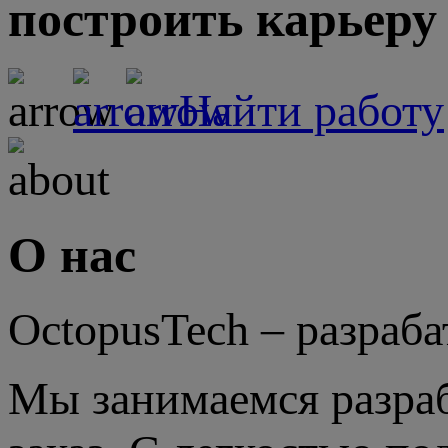
построить карьеру
Найти работу
О нас
OctopusTech – разраб
Мы занимаемся разраб