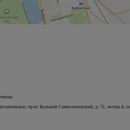
ечения
мпсониевское, пр-кт Большой Сампсониевский, д. 72, литера Б, 