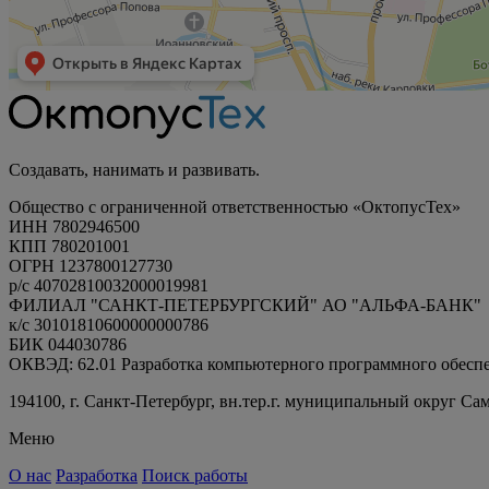
Создавать, нанимать и развивать.
Общество с ограниченной ответственностью «ОктопусТех»
ИНН 7802946500
КПП 780201001
ОГРН 1237800127730
р/с 40702810032000019981
ФИЛИАЛ "САНКТ-ПЕТЕРБУРГСКИЙ" АО "АЛЬФА-БАНК"
к/с 30101810600000000786
БИК 044030786
ОКВЭД: 62.01 Разработка компьютерного программного обесп
194100, г. Санкт-Петербург, вн.тер.г. муниципальный округ Са
Меню
О нас
Разработка
Поиск работы