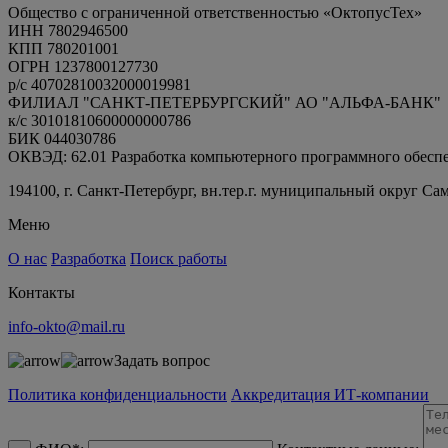
Общество с ограниченной ответственностью «ОктопусТех»
ИНН 7802946500
КПП 780201001
ОГРН 1237800127730
р/с 40702810032000019981
ФИЛИАЛ "САНКТ-ПЕТЕРБУРГСКИЙ" АО "АЛЬФА-БАНК"
к/с 30101810600000000786
БИК 044030786
ОКВЭД: 62.01 Разработка компьютерного программного обесп
194100, г. Санкт-Петербург, вн.тер.г. муниципальный округ Са
Меню
О нас
Разработка
Поиск работы
Контакты
info-okto@mail.ru
Задать вопрос
Политика конфиденциальности
Аккредитация ИТ-компании